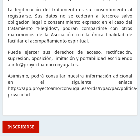
La legitimación del tratamiento es su consentimiento al
registrarse. Sus datos no se cederán a terceros salvo
obligación legal o consentimiento expreso; en el caso del
tratamiento "Elegidos", podrán compartirse con otros
matrimonios de la Asociación con la única finalidad de
facilitar el acompañamiento espiritual.
Puede ejercer sus derechos de acceso, rectificación,
supresión, oposición, limitación y portabilidad escribiendo
a
info@proyectoamorconyugal.es
.
Asimismo, podrá consultar nuestra información adicional
en el siguiente enlace
https://app.proyectoamorconyugal.es/ords/r/pac/pac/politica-
privacidad
He
leído
y
acepto
la
INSCRIBIRSE
política
de
protección