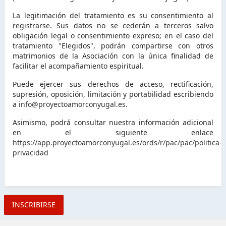
La legitimación del tratamiento es su consentimiento al
registrarse. Sus datos no se cederán a terceros salvo
obligación legal o consentimiento expreso; en el caso del
tratamiento "Elegidos", podrán compartirse con otros
matrimonios de la Asociación con la única finalidad de
facilitar el acompañamiento espiritual.
Puede ejercer sus derechos de acceso, rectificación,
supresión, oposición, limitación y portabilidad escribiendo
a
info@proyectoamorconyugal.es
.
Asimismo, podrá consultar nuestra información adicional
en el siguiente enlace
https://app.proyectoamorconyugal.es/ords/r/pac/pac/politica-
privacidad
He
leído
y
acepto
la
INSCRIBIRSE
política
de
protección